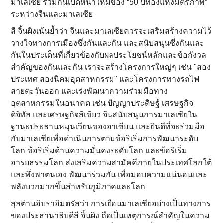
มาเลเซีย ร่วมกันเปืดหน้าใหม่ของ “50 ปีทองแห่งมิตรภาพ”
ระหว่างจีนและมาเลเซีย
สี จิ้นผิงเน้นย้ำว่า จีนและมาเลเซียควรจะเสริมสร้างความไว้
วางใจทางการเมืองซึ่งกันและกัน และสนับสนุนซึ่งกันและ
กันในประเด็นที่เกี่ยวข้องกับผลประโยชน์หลักและข้อกังวล
สำคัญของกันและกัน เราจะสร้างโครงการใหญ่ๆ เช่น "สอง
ประเทศ สองนิคมอุตสาหกรรม" และโครงการทางรถไฟ
สายตะวันออก และเร่งพัฒนาความร่วมมือทาง
อุตสาหกรรมในอนาคต เช่น ปัญญาประดิษฐ์ เศรษฐกิจ
ดิจิทัล และเศรษฐกิจสีเขียว จีนสนับสนุนการมาเลเซียใน
ฐานะประธานหมุนเวียนของอาเซียน และยินดีที่จะร่วมมือ
กับมาเลเซียเพื่อดำเนินการตามข้อริเริ่มการพัฒนาระดับ
โลก ข้อริเริ่มด้านความมั่นคงระดับโลก และข้อริเริ่ม
อารยธรรมโลก ส่งเสริมความสามัคคีภายในประเทศโลกใต้
และพึ่งพาตนเอง พัฒนาร่วมกัน เพื่อมอบความแน่นอนและ
พลังบวกมากขึ้นสำหรับภูมิภาคและโลก
สุลต่านอิบราฮิมตรัสว่า การเยือนมาเลเซียอย่างเป็นทางการ
ของประธานาธิบดีสี จิ้นผิง ถือเป็นเหตุการณ์สำคัญในความ