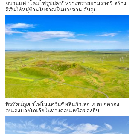
ขบวนแห่ “โคมไฟรูปปลา” พร่างพรายยามราตรี สร้าง
สีสันให้หมู่บ้านโบราณในหวงซาน อันฮุย
ทิวทัศน์ภูเขาไฟในแคว้นซีหลินกัวเล่อ เขตปกครอง
ตนเองมองโกเลียในทางตอนเหนือของจีน