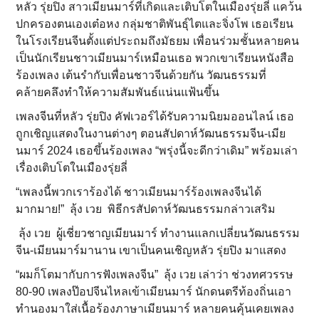
หลัว รุ่ยปิง สาวเมียนมาร์ที่เกิดและเติบโตในเมืองรุ่ยลี่ แคว้น
ปกครองตนเองเต๋อหง กลุ่มชาติพันธุ์ไตและจิ่งโพ เธอเรียน
ในโรงเรียนจีนตั้งแต่ประถมถึงมัธยม เพื่อนร่วมชั้นหลายคน
เป็นนักเรียนชาวเมียนมาร์เหมือนเธอ พวกเขาเรียนหนังสือ
ร้องเพลง เต้นรำกับเพื่อนชาวจีนด้วยกัน วัฒนธรรมที่
คล้ายคลึงทำให้ความสัมพันธ์แน่นแฟ้นขึ้น
เพลงจีนที่หลัว รุ่ยปิง คัฟเวอร์ได้รับความนิยมออนไลน์ เธอ
ถูกเชิญแสดงในงานต่างๆ ตอนสัปดาห์วัฒนธรรมจีน-เมีย
นมาร์ 2024 เธอขึ้นร้องเพลง “พรุ่งนี้จะดีกว่าเดิม” พร้อมเล่า
เรื่องเติบโตในเมืองรุ่ยลี่
“เพลงนี้พวกเราร้องได้ ชาวเมียนมาร์ร้องเพลงจีนได้
มากมาย!” ลุ้ง เวย พิธีกรสัปดาห์วัฒนธรรมกล่าวเสริม
ลุ้ง เวย ผู้เชี่ยวชาญเมียนมาร์ ทำงานแลกเปลี่ยนวัฒนธรรม
จีน-เมียนมาร์มานาน เขาเป็นคนเชิญหลัว รุ่ยปิง มาแสดง
“ผมก็โตมากับการฟังเพลงจีน” ลุ้ง เวย เล่าว่า ช่วงทศวรรษ
80-90 เพลงป๊อปจีนไหลเข้าเมียนมาร์ นักดนตรีท้องถิ่นเอา
ทำนองมาใส่เนื้อร้องภาษาเมียนมาร์ หลายคนคุ้นเคยเพลง