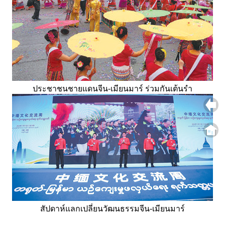
ประชาชนชายแดนจีน-เมียนมาร์ ร่วมกันเต้นรำ
สัปดาห์แลกเปลี่ยนวัฒนธรรมจีน-เมียนมาร์