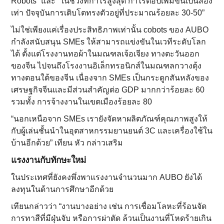
Robots” และ “ในช่วงที่กำไรสูงสุด กำไรต่อปีเพิ่มขึ้นเป็นสอง
เท่า ปัจจุบันการเติบโตทรงตัวอยู่ที่ประมาณร้อยละ 30-50”
ไม่ใช่เพียงแค่เรื่องประสิทธิภาพเท่านั้น cobots ของ AUBO
กำลังสนับสนุน SMEs ให้สามารถแข่งขันในเวทีระดับโลก
ได้ ตั้งแต่โรงงานทอผ้าในมณฑลเจ้อเจียง ทางตะวันออก
ของจีน ไปจนถึงโรงงานอิเล็กทรอนิกส์ในมณฑลกวางตุ้ง
ทางตอนใต้ของจีน เนื่องจาก SMEs เป็นกระดูกสันหลังของ
เศรษฐกิจจีนและมีส่วนสำคัญต่อ GDP มากกว่าร้อยละ 60
รวมทั้ง การจ้างงานในเขตเมืองร้อยละ 80
“นอกเหนือจาก SMEs เรายังจัดหาผลิตภัณฑ์คุณภาพสูงให้
กับผู้เล่นชั้นนำในอุตสาหกรรมยานยนต์ 3C และเครื่องใช้ใน
บ้านอีกด้วย” เทียน หัว กล่าวเสริม
แรงงานกับทักษะใหม่
ในประเทศที่ยังคงพึ่งพาแรงงานจำนวนมาก AUBO ยังได้
ลงทุนในด้านการศึกษาอีกด้วย
เทียนกล่าวว่า “งานบางอย่าง เช่น การเชื่อมโลหะที่ร้อนจัด
การทาสีที่มีฝุ่นจับ หรือการผ่าตัด ล้วนเป็นงานที่โหดร้ายเกิน