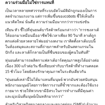
ความร่วมมือไม่ใช่การแทนที่
เป็นเวลาหลายทศวรรษที่ระบบอัตโนมัติมักถูกมองเป็นการ
ลดจำนวนแรงงาน แต่การเพิ่มขึ้นของcobots ชี้ให้เห็นถึง
แนวคิดใหม่ นั่นคือ ความร่วมมือมากกว่าการแข่งขัน
เทียน หัว ชี้ไปที่หุ่นยนต์บาริสต้าพร้อมกล่าวว่า “การชงลาเต้
ให้ออกมาเหมือนมืออาชีพใช้เวลาเพียง 90 วินาที ลาเต้ถูก
ตกแต่งด้วยลวดลายโฟมอย่างงดงาม เราติดตั้งลาเต้แบบนี้
ในห้องสมุดและสถานที่ถ่ายภาพสำหรับอินสตาแกรมใน
ปักกิ่ง และลาเต้ก็กลายเป็นที่ชื่นชอบของผู้คนในทันที”
หุ่นยนต์สามารถผลิตกาแฟลาเต้อาร์ตคุณภาพสูงได้อย่างต่อ
เนื่อง 300 แก้วต่อวัน ซึ่งเทียบเท่ากับบาริสต้าที่ทำงานตลอด
15 ชั่วโมง โดยยังคงรักษาคุณภาพในระดับเดียวกัน
“หุ่นยนต์เหล่านี้ไม่ได้มาแทนที่มนุษย์ พวกมันช่วยสนับสนุน
พนักงานมนุษย์โดยการจัดการงานที่ซ้ำซากและต้องใช้แรง
กายมาก ช่วยให้พวกเขามีอิสระในการทำงานที่มีคุณค่า
และมุ่งเน้นที่มนุษย์เป็นหลักมากกว่า”
สำหรับวิสาหกิจขนาดกลางและขนาดย่อม (SMEs) จำนวน