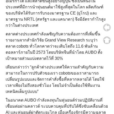
อเมริกาใต้ และตลาดขั้นสูงอย่างญี่ปุ่น ซึ่งเป็นหนึ่งใน
ประเทศที่มีการนำหุ่นยนต์มาใช้สูงที่สุดในโลก ผลิตภัณฑ์
ของบริษัทได้รับการรับรองมาตรฐาน CE (ยุโรป) และ
มาตรฐาน NRTL (สหรัฐฯ และแคนาดา) จึงมีอัตรากำไรสูง
กว่าในต่างประเทศ
ตลาดต่างประเทศกำลังเผชิญกับความต้องการที่เพิ่มขึ้น
รายงานจากสำนักวิจัย Grand View Research ระบุว่า
ตลาด cobots ทั่วโลกคาดว่าจะเติบโตถึง 11.6 พันล้าน
ดอลลาร์ภายในปี 2573 โดยบริษัทจีนที่นำโดย AUBO ตั้ง
เป้าหมายส่วนแบ่งตลาดไว้ที่ 30%
เทียนกล่าวว่า “ลูกค้าต่างประเทศให้ความสำคัญกับความ
สามารถในการปรับตัวของเรา cobotsของเราสามารถ
เปลี่ยนรูปแบบและจัดการคำสั่งซื้อที่หลากหลายได้ โดยใช้
เวลาเพียงไม่ถึงสองชั่วโมง โดยไม่จำเป็นต้องใช้ทีมงาน
เทคนิคเต็มรูปแบบ”
ในอนาคต AUBO กำลังลงทุนในหุ่นยนต์ร่วมปฏิบัติงานที่
เชื่อมต่อผ่านคลาวด์ ระบบควบคุมที่ปรับได้ซึ่งขับเคลื่อนด้วย
AI และหุ่นยนต์ผ่าตัดระยะไกล เมื่อเครื่องจักรมีความฉลาด