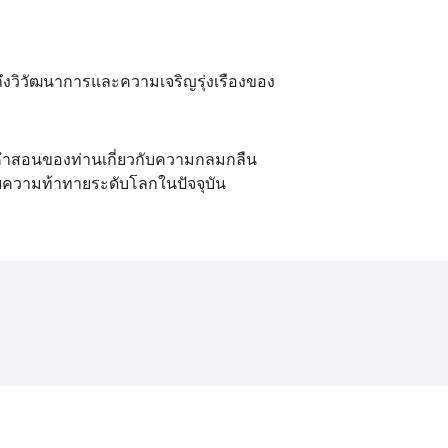
ский
عر
ถึงวิวัฒนาการและความเจริญรุ่งเรืองของ
국어
tsch
คำสอนของท่านเกี่ยวกับความกลมกลืน
ความท้าทายระดับโลกในปัจจุบัน
uguês
ahili
iano
 тілі
าไทย
 Melayu