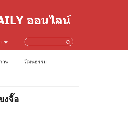
า
简体
ปภาพ
วัฒนธรรม
lish
本語
งจื๊อ
çais
añol