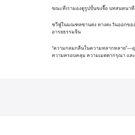
ขณะที่เรามองดูรูปปั้นขงจื๊อ บทสนทนาที่ย
ชวีฟู่ในมณฑลซานตง ทางตะวันออกของจีน ถ
อารยธรรมจีน
“ความกลมกลืนในความหลากหลาย”—อุดมคต
ความครอบคลุม ความเมตตากรุณา และระ