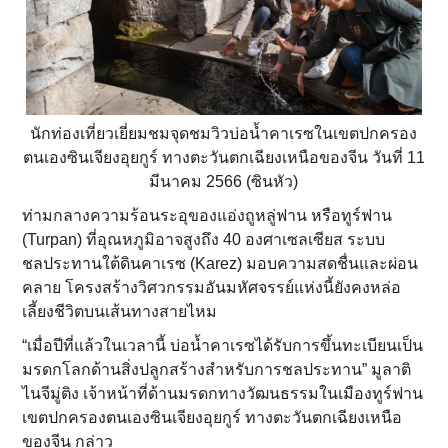
นักท่องเที่ยวเยี่ยมชมจุดชมวิวบ่อน้ำคาเรซในเขตปกครอง
ตนเองซินเจียงอุยกูร์ ทางตะวันตกเฉียงเหนือของจีน วันที่ 11
มีนาคม 2566 (ซินหัว)
ท่ามกลางความร้อนระอุของแอ่งถูหลู่ฟาน หรือทูร์ฟาน
(Turpan) ที่อุณหภูมิอาจสูงถึง 40 องศาเซลเซียส ระบบ
ชลประทานใต้ดินคาเรซ (Karez) มอบความสดชื่นและผ่อน
คลาย โครงสร้างวิศวกรรมอันมหัศจรรย์แห่งนี้ยังคงหล่อ
เลี้ยงชีวิตบนเส้นทางสายไหม
“เมื่อปีที่แล้วในเวลานี้ บ่อน้ำคาเรซได้รับการขึ้นทะเบียนเป็น
มรดกโลกด้านสิ่งปลูกสร้างสำหรับการชลประทาน” มูลาติ
ไนจีมู่ติง เจ้าหน้าที่ด้านมรดกทางวัฒนธรรมในเมืองทูร์ฟาน
เขตปกครองตนเองซินเจียงอุยกูร์ ทางตะวันตกเฉียงเหนือ
ของจีน กล่าว