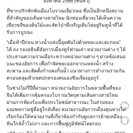
สิงหาคม 2566 (ซินหัว)
ที่ซากปรักหักพังเมืองโบราณเจียวเหอ ซึ่งเป็นอีกหนึ่งสถาน
ที่สำคัญของเส้นทางสายไหม นักท่องเที่ยวจะได้เห็นความ
เขียวขจีของต้นไม้และสัตว์ป่าที่เจริญเติบโตอยู่ริมคูน้ำที่ได้
รับการบูรณะ
“เมื่อห้าปีก่อน ทางน้ำแห่งนี้อุดตันไปด้วยขยะและตะกอน”
ไต้ ถง รองอธิบดีอัยการเมืองทูร์ฟานเล่า หน่วยงานต่าง ๆ ได้
ประสานความร่วมมือระหว่างหน่วยงานต่าง ๆ ผ่านข้อเสนอ
แนะของอัยการ เพื่อกำจัดขยะออกจากแหล่งน้ำ สร้าง
สะพาน และติดตั้งกำแพงกั้นน้ำ แนวทางการทำงานร่วมกัน
ครอบคลุมทั่วเขตปกครองตนเองซินเจียงอุยกูร์
ในช่วงไม่กี่ปีที่ผ่านมา หน่วยงานอัยการในหลายพื้นที่ของ
จีนได้เพิ่มการคุ้มครองโบราณวัตถุตามเส้นทางสายไหม
ผ่านการฟ้องร้องเพื่อประโยชน์สาธารณะ ในส่วนของ
มณฑลกานซู่ที่อยู่ใกล้เคียง หน่วยงานอัยการเมืองตุนหวงได้
เรียกร้องให้หน่วยงานที่เกี่ยวข้องกำกับดูแลการย้ายเหมือง
หินใกล้ถ้ำโม่เกา และการฟื้นฟูภูมิทัศน์โดยรอบ