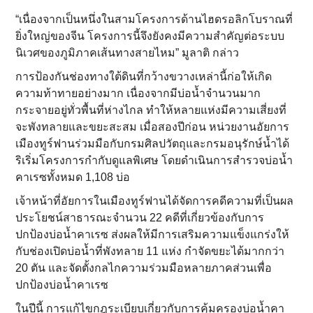
“เนื่องจากเป็นหนึ่งในสามโครงการด้านไฮดรอลิกโบราณที่
ยิ่งใหญ่ของจีน โครงการนี้จึงยังคงมีความสำคัญต่อระบบ
นิเวศของภูมิภาคเส้นทางสายไหม” มูลาติ กล่าว
การป้องกันช่องทางใต้ดินที่กว้างขวางเหล่านี้ก่อให้เกิด
ความท้าทายอย่างมาก เนื่องจากมีบ่อน้ำจำนวนมาก
กระจายอยู่ทั่วพื้นที่ห่างไกล ทำให้หลายแห่งมีความเสี่ยงที่
จะพังทลายและขยะสะสม เมื่อสองปีก่อน หน่วยงานอัยการ
เมืองทูร์ฟานร่วมมือกับกรมศิลปวัตถุและกรมอนุรักษ์น้ำได้
ริเริ่มโครงการกำกับดูแลพิเศษ โดยดำเนินการสำรวจบ่อน้ำ
คาเรซทั้งหมด 1,108 บ่อ
เจ้าหน้าที่อัยการในเมืองทูร์ฟานได้จัดการคดีความที่เป็นผล
ประโยชน์สาธารณะจำนวน 22 คดีที่เกี่ยวข้องกับการ
ปกป้องบ่อน้ำคาเรซ ส่งผลให้มีการเสริมความแข็งแกร่งให้
กับช่องเปิดบ่อน้ำที่พังทลาย 11 แห่ง กำจัดขยะได้มากกว่า
20 ตัน และจัดตั้งกลไกความร่วมมือหลายภาคส่วนเพื่อ
ปกป้องบ่อน้ำคาเรซ
ในปีนี้ การแก้ไขกฎระเบียบเกี่ยวกับการคุ้มครองบ่อน้ำคา