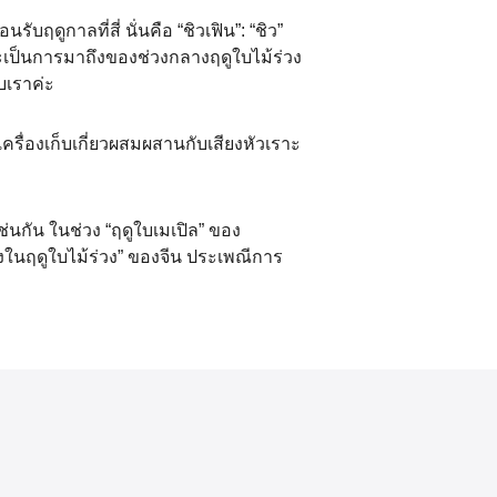
ский
ับฤดูกาลที่สี่ นั่นคือ “ชิวเฟิน”: “ชิว”
عر
และเป็นการมาถึงของช่วงกลางฤดูใบไม้ร่วง
บเราค่ะ
국어
ครื่องเก็บเกี่ยวผสมผสานกับเสียงหัวเราะ
tsch
uguês
่นกัน ในช่วง “ฤดูใบเมเปิล” ของ
งในฤดูใบไม้ร่วง” ของจีน ประเพณีการ
ahili
iano
 тілі
าไทย
 Melayu