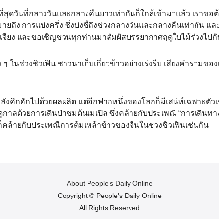
Рус
นที่สุดวันที่กลางวันและกลางคืนยาวเท่ากันก็ใกล้เข้ามาแล้ว เราขอต้อนร
بي
หมายถึง การแบ่งครึ่ง ซึ่งบ่งชี้ถึงช่วงกลางวันและกลางคืนเท่ากัน 
ลงเจียง และขอเชิญชวนทุกท่านมาสัมผัสบรรยากาศฤดูใบไม้ร่วงไปกั
한
 ๆ ในช่วงชิวเฟิน ชาวนาเก็บเกี่ยวข้าวอย่างเร่งรีบ เสียงคำรามของเ
Deu
Port
ลังคึกคักไปด้วยผลผลิต แต่อีกฟากหนึ่งของโลกก็มีเสน่ห์เฉพาะตัวเช
กาลด้วยการเดินป่าชมต้นเมเปิล ซึ่งคล้ายกับประเพณี “การเดินทา
Kisw
่นก็คล้ายกับประเพณีการต้มเหล้าข้าวของจีนในช่วงชิวเฟินเช่นกัน
Ital
Қазақ
About People's Daily Online
ภาษ
Copyright ©
People's Daily Online
All Rights Reserved
Bahasa