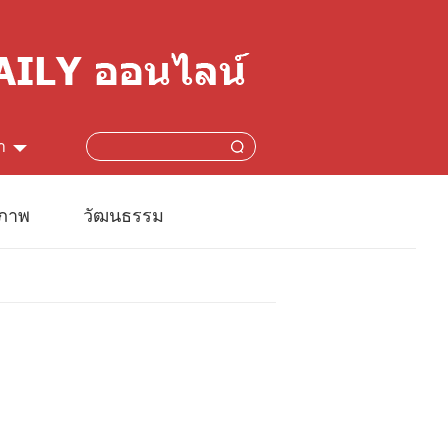
า
简体
ปภาพ
วัฒนธรรม
lish
本語
çais
añol