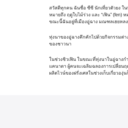
สวัสดีทุกคน ฉันชื่อ ซีซี นักเที่ยวตัวยง ใ
หมายถึง ฤดูใบไม้ร่วง และ “เฟิน” (fen) 
ขณะนี้ฉันอยู่ที่เมืองอู่ฉาง มณฑลเฮยห
ทุ่งนาของอู่ฉางคึกคักไปด้วยกิจกรรมต่าง
ของชาวนา
ในช่วงชิวเฟิน ในขณะที่ทุ่งนาในอู่ฉางกำ
แคนาดา ผู้คนจะเฉลิมฉลองการเปลี่ยนฤดู
ผลิตไวน์ของฝรั่งเศสในช่วงเก็บเกี่ยวองุ