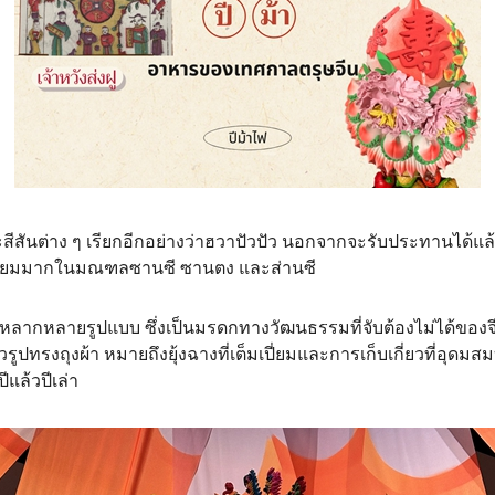
สันต่าง ๆ เรียกอีกอย่างว่าฮวาปัวปัว นอกจากจะรับประทานได้แล้ว ยัง
่นิยมมากในมณฑลซานซี ซานตง และส่านซี
หลากหลายรูปแบบ ซึ่งเป็นมรดกทางวัฒนธรรมที่จับต้องไม่ได้ขอ
รูปทรงถุงผ้า หมายถึงยุ้งฉางที่เต็มเปี่ยมและการเก็บเกี่ยวที่อุด
ล้วปีเล่า