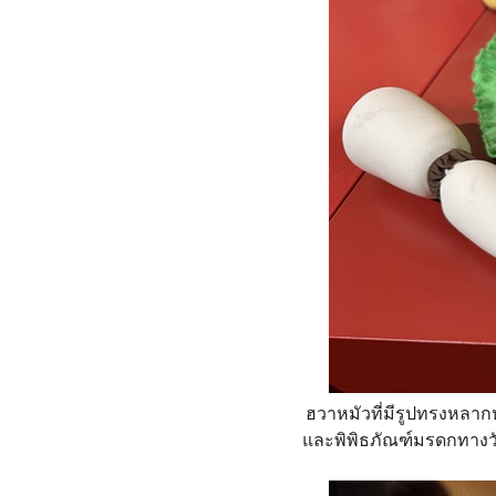
ฮวาหมัวที่มีรูปทรงหลากห
และพิพิธภัณฑ์มรดกทางวัฒน