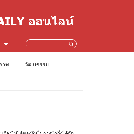
า
简体
ปภาพ
วัฒนธรรม
lish
本語
çais
añol
้องไม่ได้ของจีนในกรุงปักกิ่งได้จัด