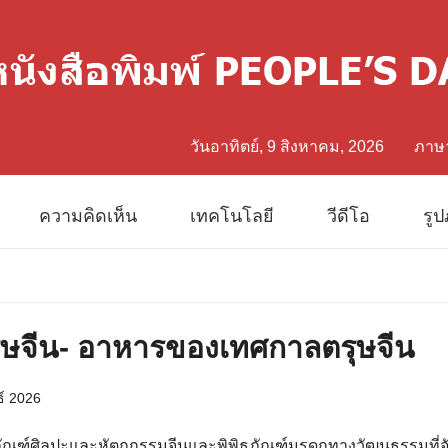
วันอาทิตย์, 9 สิงหาคม, 2026
ภาษ
中文
ความคิดเห็น
เทคโนโลยี
วีดีโอ
รู
Eng
日
ุษจีน- อาหารของเทศกาลตรุษจีน
Fran
ธ์ 2026
Esp
ธภัณฑ์ศิลปะและหัตถกรรมจีนและพิพิธภัณฑ์มรดกทางวัฒนธรรมที่จับต