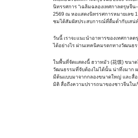
นิทรรศการ “เฉลิมฉลองเทศกาลตรุษจีน—นิท
2569 ณ หอแสดงนิทรรศการหมายเลข 1 และ
ชมได้สัมผัสประสบการณ์ที่ดื่มด่ำกับเสน
วันนี้ เราจะแนะนำอาหารของเทศกาลตรุ
ได้อย่างไร ผ่านเทคนิคมรดกทางวัฒนธรรมท
ในพื้นที่จัดแสดงนี้ ฮวาหมัว (花馍) ขนาดใ
วัฒนธรรมที่จับต้องไม่ได้นั้น น่าทึ่งมา
มีต้นแบบมาจากกลองขนาดใหญ่ และสื่อถ
มิติ สื่อถึงความปรารถนาของชาวจีนในเ