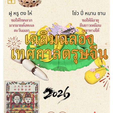
Ελλη
Tiếng
हिन
ار