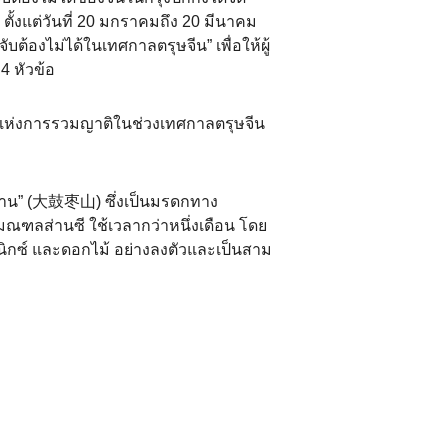
ский
ตั้งแต่วันที่ 20 มกราคมถึง 20 มีนาคม
องไม่ได้ในเทศกาลตรุษจีน” เพื่อให้ผู้
بي
4 หัวข้อ
국어
ิแห่งการรวมญาติในช่วงเทศกาลตรุษจีน
tsch
uguês
จ่าวชาน” (大鼓枣山) ซึ่งเป็นมรดกทาง
ากมณฑลส่านซี ใช้เวลากว่าหนึ่งเดือน โดย
ahili
กซ์ และดอกไม้ อย่างลงตัวและเป็นสาม
iano
 тілі
าไทย
 Melayu