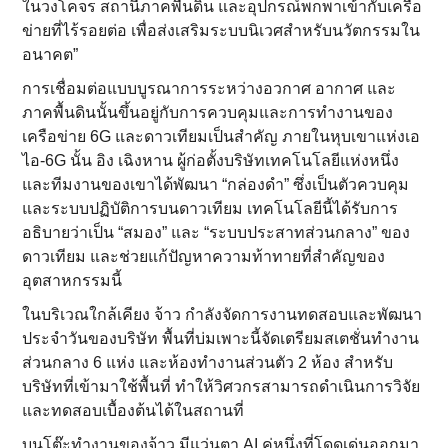
ในวงโคจร สถานีภาคพื้นดิน และอุปกรณ์พกพาเข้ากับเครือ
ข่ายที่ไร้รอยต่อ เพื่อส่งเสริมระบบนิเวศสำหรับนวัตกรรมใน
อนาคต”
การเชื่อมต่อแบบบูรณาการระหว่างอวกาศ อากาศ และ
ภาคพื้นดินนั้นขึ้นอยู่กับการควบคุมและการทำงานของ
เครือข่าย 6G และดาวเทียมเป็นสำคัญ ภายในหุบเขาแห่งเอ
ไอ-6G นั้น อิง เฉิงหาน ผู้ก่อตั้งบริษัทเทคโนโลยีแห่งหนึ่ง
และทีมงานของเขาได้พัฒนา “กล่องดำ” ซึ่งเป็นตัวควบคุม
และระบบปฏิบัติการบนดาวเทียม เทคโนโลยีนี้ได้รับการ
อธิบายว่าเป็น “สมอง” และ “ระบบประสาทส่วนกลาง” ของ
ดาวเทียม และช่วยแก้ปัญหาความท้าทายที่สำคัญของ
อุตสาหกรรมนี้
ในบริเวณใกล้เคียง จ้าว กำลังจัดการงานทดสอบและพัฒนา
ประจำวันของบริษัท พื้นที่บ่มเพาะนี้จัดเตรียมสเตชั่นทำงาน
ส่วนกลาง 6 แห่ง และห้องทำงานส่วนตัว 2 ห้อง สำหรับ
บริษัทที่เข้ามาใช้พื้นที่ ทำให้วิศวกรสามารถดำเนินการวิจัย
และทดสอบเบื้องต้นได้ในสถานที่
บนโต๊ะทำงานของจ้าว มีแว่นตา AI คู่หนึ่งที่โดดเด่นออกมา