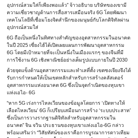
อุปกรณ์สวมใส่ก็เพียงพอแล้ว” จ้าวอธิบาย บริษัทของเขามี
ความเชี่ยวชาญด้านการสื่อสารเสมือนจริง 6G โดยพัฒนา
เทคโนโลยีที่เชื่อมโยงจิตสำนึกของมนุษย์กับโลกดิจิทัลผ่าน
อุปกรณ์สวมใส่
6G ถือเป็นหนึ่งในทิศทางสำคัญของอุตสาหกรรมในอนาคต
ในปี 2025 เซี่ยงไฮ้ได้เปิดเผยแผนการพัฒนาอุตสาหกรรม
6G โดยมีเป้าหมายที่จะเป็นหนึ่งในเมืองแรกๆ ของจีนที่มี
การใช้งาน 6G เชิงพาณิชย์อย่างเต็มรูปแบบภายในปี 2030
ด้วยจุดแข็งด้านอุตสาหกรรมและทำเลที่ตั้ง เขตซงเจียงจึงได้
รับการกำหนดให้เป็นเขตหลักสำหรับการสร้างคลัสเตอร์
อุตสาหกรรมแห่งอนาคต 6G ซึ่งเป็นจุดกำเนิดของหุบเขา
แห่งเอไอ- 6G
“หาก 5G เร่งการไหลเวียนของข้อมูลโดยการ ‘เปิดทางให้
เลือดไหลเวียน’ 6G ก็เปรียบเสมือนการสร้าง ‘ระบบประสาท’
ซึ่งเป็นการวางรากฐานดิจิทัลสำหรับอุตสาหกรรมใน
อนาคต” จิน จวิน ประธานของหุบเขาแห่งเอไอ-6G กล่าว
พร้อมเสริมว่า “วิสัยทัศน์ของเราคือการบูรณาการดาวเทียม