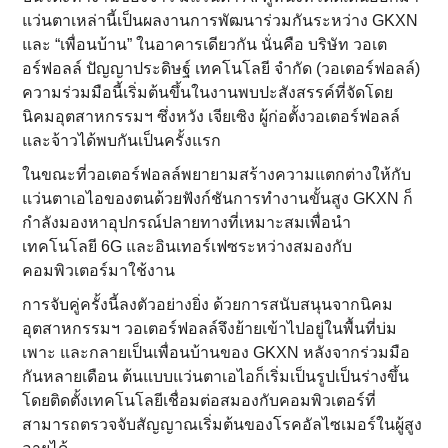
แว่นตาเหล่านี้เป็นผลงานการพัฒนาร่วมกันระหว่าง GKXN
และ “เพื่อนบ้าน” ในอาคารเดียวกัน นั่นคือ บริษัท วอเต
อร์ฟอลล์ ปัญญาประดิษฐ์ เทคโนโลยี จำกัด (วอเตอร์ฟอลล์)
ความร่วมมือนี้เริ่มต้นขึ้นในงานพบปะสังสรรค์ที่จัดโดย
นิคมอุตสาหกรรมฯ ซึ่งหวัง เจียเซิง ผู้ก่อตั้งวอเตอร์ฟอลล์
และจ้าวได้พบกันเป็นครั้งแรก
ในขณะที่วอเตอร์ฟอลล์พยายามสร้างความแตกต่างให้กับ
แว่นตาเอไอของตนด้วยฟังก์ชันการทำงานขั้นสูง GKXN ก็
กำลังมองหาอุปกรณ์ปลายทางที่เหมาะสมเพื่อนำ
เทคโนโลยี 6G และอินเทอร์เฟซระหว่างสมองกับ
คอมพิวเตอร์มาใช้งาน
การจับคู่ครั้งนี้ลงตัวอย่างยิ่ง ด้วยการสนับสนุนจากนิคม
อุตสาหกรรมฯ วอเตอร์ฟอลล์จึงย้ายเข้าไปอยู่ในพื้นที่บ่ม
เพาะ และกลายเป็นเพื่อนบ้านของ GKXN หลังจากร่วมมือ
กันหลายเดือน ต้นแบบแว่นตาเอไอก็เริ่มเป็นรูปเป็นร่างขึ้น
โดยติดตั้งเทคโนโลยีเชื่อมต่อสมองกับคอมพิวเตอร์ที่
สามารถตรวจจับสัญญาณเริ่มต้นของโรคอัลไซเมอร์ในผู้สูง