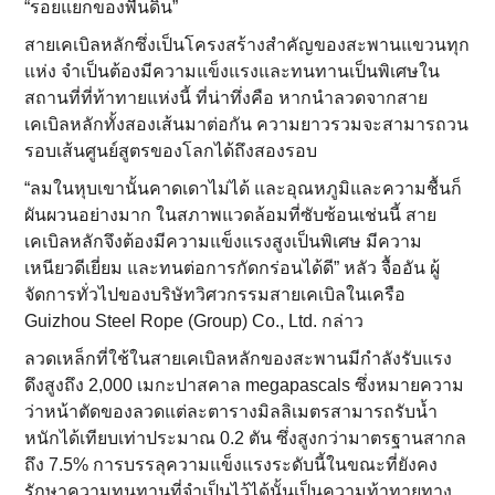
“รอยแยกของพื้นดิน”
สายเคเบิลหลักซึ่งเป็นโครงสร้างสำคัญของสะพานแขวนทุก
แห่ง จำเป็นต้องมีความแข็งแรงและทนทานเป็นพิเศษใน
สถานที่ที่ท้าทายแห่งนี้ ที่น่าทึ่งคือ หากนำลวดจากสาย
เคเบิลหลักทั้งสองเส้นมาต่อกัน ความยาวรวมจะสามารถวน
รอบเส้นศูนย์สูตรของโลกได้ถึงสองรอบ
“ลมในหุบเขานั้นคาดเดาไม่ได้ และอุณหภูมิและความชื้นก็
ผันผวนอย่างมาก ในสภาพแวดล้อมที่ซับซ้อนเช่นนี้ สาย
เคเบิลหลักจึงต้องมีความแข็งแรงสูงเป็นพิเศษ มีความ
เหนียวดีเยี่ยม และทนต่อการกัดกร่อนได้ดี” หลัว จื้ออัน ผู้
จัดการทั่วไปของบริษัทวิศวกรรมสายเคเบิลในเครือ
Guizhou Steel Rope (Group) Co., Ltd. กล่าว
ลวดเหล็กที่ใช้ในสายเคเบิลหลักของสะพานมีกำลังรับแรง
ดึงสูงถึง 2,000 เมกะปาสคาล megapascals ซึ่งหมายความ
ว่าหน้าตัดของลวดแต่ละตารางมิลลิเมตรสามารถรับน้ำ
หนักได้เทียบเท่าประมาณ 0.2 ตัน ซึ่งสูงกว่ามาตรฐานสากล
ถึง 7.5% การบรรลุความแข็งแรงระดับนี้ในขณะที่ยังคง
รักษาความทนทานที่จำเป็นไว้ได้นั้นเป็นความท้าทายทาง