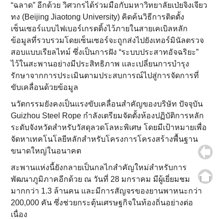
“ฉลาด” อีกด้วย วิศวกรได้ร่วมมือกับมหาวิทยาลัยเป่ยจิงเจียว
ทง (Beijing Jiaotong University) คิดค้นวิธีการติดตั้ง
เซ็นเซอร์แบบไฟเบอร์เกรตติ้งไว้ภายในสายเคเบิลหลัก
ข้อมูลที่รวบรวมโดยเซ็นเซอร์จะถูกส่งไปยังเทอร์มินัลตรวจ
สอบแบบเรียลไทม์ ซึ่งเป็นการฝัง “ระบบประสาทอัจฉริยะ”
ไว้ในสะพานอย่างมีประสิทธิภาพ และเปลี่ยนการบำรุง
รักษาจากการประเมินตามประสบการณ์ไปสู่การจัดการที่
ขับเคลื่อนด้วยข้อมูล
นวัตกรรมยังคงเป็นแรงขับเคลื่อนสำคัญของบริษัท ปัจจุบัน
Guizhou Steel Rope กำลังเตรียมจัดตั้งห้องปฏิบัติการหลัก
ระดับจังหวัดสำหรับวัสดุลวดโลหะพิเศษ โดยมีเป้าหมายเพื่อ
จัดหาเทคโนโลยีหลักสำหรับโครงการโครงสร้างพื้นฐาน
ขนาดใหญ่ในอนาคต
สะพานแห่งนี้ยังกลายเป็นกลไกสำคัญใหม่สำหรับการ
พัฒนาภูมิภาคอีกด้วย ณ วันที่ 28 มกราคม มีผู้เยี่ยมชม
มากกว่า 1.3 ล้านคน และมีการสัญจรของยานพาหนะกว่า
200,000 คัน ซึ่งช่วยกระตุ้นเศรษฐกิจในท้องถิ่นอย่างต่อ
เนื่อง