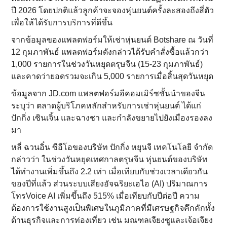
ปี 2026 โดยปกติแล้วลูกค้าจะจองหุ่นยนต์ครั้งละสองถึงสี่ตัว
เพื่อให้ได้รับการบริการที่ดีขึ้น
จากข้อมูลของแพลตฟอร์มให้เช่าหุ่นยนต์ Botshare ณ วันที่
12 กุมภาพันธ์ แพลตฟอร์มดังกล่าวได้รับคำสั่งซื้อแล้วกว่า
1,000 รายการในช่วงวันหยุดตรุษจีน (15-23 กุมภาพันธ์)
และคาดว่ายอดรวมจะเกิน 5,000 รายการเมื่อสิ้นสุดวันหยุด
ข้อมูลจาก JD.com แพลตฟอร์มอีคอมเมิร์ซชั้นนำของจีน
ระบุว่า ตลาดผู้บริโภคหลักสำหรับการเช่าหุ่นยนต์ ได้แก่
ปักกิ่ง เซินเจิ้น และฉางชา และกำลังขยายไปยังเมืองรองลง
มา
หลี่ ฉวนอิ๋น ซีอีโอของบริษัท ปักกิ่ง หยุนจี เทคโนโลยี จำกัด
กล่าวว่า ในช่วงวันหยุดเทศกาลตรุษจีน หุ่นยนต์ของบริษัท
ได้ทำงานเพิ่มขึ้นถึง 2.2 เท่า เมื่อเทียบกับช่วงเวลาเดียวกัน
ของปีที่แล้ว ส่วนระบบเสียงอัจฉริยะเอไอ (AI) ปริมาณการ
โทรVoice AI เพิ่มขึ้นถึง 515% เมื่อเทียบกับปีต่อปี ความ
ต้องการใช้งานสูงเป็นพิเศษในภูมิภาคที่มีเศรษฐกิจคึกคักทั้ง
ด้านธุรกิจและการท่องเที่ยว เช่น มณฑลเจียงซูและเจ้อเจียง