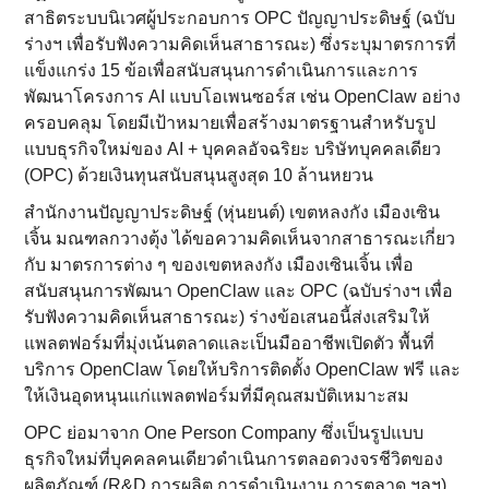
สาธิตระบบนิเวศผู้ประกอบการ OPC ปัญญาประดิษฐ์ (ฉบับ
ร่างฯ เพื่อรับฟังความคิดเห็นสาธารณะ) ซึ่งระบุมาตรการที่
แข็งแกร่ง 15 ข้อเพื่อสนับสนุนการดำเนินการและการ
พัฒนาโครงการ AI แบบโอเพนซอร์ส เช่น OpenClaw อย่าง
ครอบคลุม โดยมีเป้าหมายเพื่อสร้างมาตรฐานสำหรับรูป
แบบธุรกิจใหม่ของ AI + บุคคลอัจฉริยะ บริษัทบุคคลเดียว
(OPC) ด้วยเงินทุนสนับสนุนสูงสุด 10 ล้านหยวน
สำนักงานปัญญาประดิษฐ์ (หุ่นยนต์) เขตหลงกัง เมืองเซิน
เจิ้น มณฑลกวางตุ้ง ได้ขอความคิดเห็นจากสาธารณะเกี่ยว
กับ มาตรการต่าง ๆ ของเขตหลงกัง เมืองเซินเจิ้น เพื่อ
สนับสนุนการพัฒนา OpenClaw และ OPC (ฉบับร่างฯ เพื่อ
รับฟังความคิดเห็นสาธารณะ) ร่างข้อเสนอนี้ส่งเสริมให้
แพลตฟอร์มที่มุ่งเน้นตลาดและเป็นมืออาชีพเปิดตัว พื้นที่
บริการ OpenClaw โดยให้บริการติดตั้ง OpenClaw ฟรี และ
ให้เงินอุดหนุนแก่แพลตฟอร์มที่มีคุณสมบัติเหมาะสม
OPC ย่อมาจาก One Person Company ซึ่งเป็นรูปแบบ
ธุรกิจใหม่ที่บุคคลคนเดียวดำเนินการตลอดวงจรชีวิตของ
ผลิตภัณฑ์ (R&D การผลิต การดำเนินงาน การตลาด ฯลฯ)