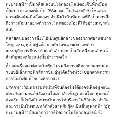
ทะยานสู่ฟ้า” เป็นวลีสแลงบนโลกออนไลน์ของจีนที่เหมือน
เป็นการส่งเสียงเชียร์ว่า “Woohoo! ไปกันเลย!” ซึ่งใช้แสดง
ความตื่นเต้นเมื่อสิ่งต่างๆ ดำเนินไปในทิศทางที่ดี เป็นการสื่อ
ถึงการพัฒนาอย่างก้าวกระโดดของเมืองนี้ได้อย่างสมบูรณ์
แบบ
หลายคนมองว่า เซี่ยงไฮ้เป็นศูนย์กลางของอากาศยานขนาด
ใหญ่ และอู๋หูเป็นศูนย์อากาศยานขนาดเล็ก แต่ทว่า
เศรษฐกิจการบินระดับต่ำกำลังกลายเป็นอีกหนึ่งเอกลักษณ์
สำคัญของเมืองแห่งนี้อย่างรวดเร็ว
ตั้งแต่เครื่องยนต์และใบพัด ไปจนถึงการผลิตอากาศยานและ
ระบบอิเล็กทรอนิกส์การบิน อู๋หูได้สร้างห่วงโซ่อุตสาหกรรม
การบินระดับต่ำอย่างครบวงจร
มรดกทางวัฒนธรรมดั้งเดิมที่จับต้องไม่ได้ยังคงเฟื่องฟู ขณะ
เดียวกันยานยนต์พลังงานใหม่กำลังเข้าสู่ตลาดโลก หุ่นยนต์
อัจฉริยะก็กำลังมีบทบาทในการให้บริการในชีวิตประจำวัน
และการบินในชนบทก็กำลังสานฝันผู้คนบินขึ้นสู่ฟากฟ้า “อู๋หู
ทะยานสู่ฟ้า” เป็นมากกว่าวลีติดปากในโลกออนไลน์ ซึ่ง