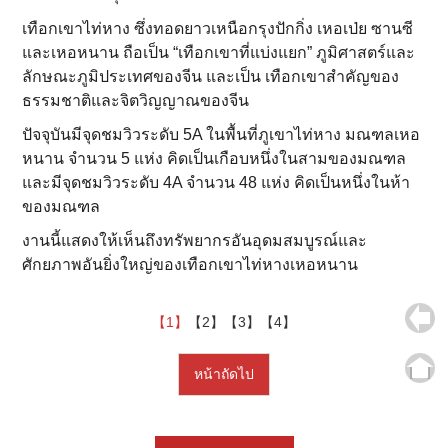
เทือกเขาไท่หาง ซึ่งทอดยาวเหนือกรุงปักกิ่ง เหอเป่ย ซานซี
และเหอหนาน ถือเป็น “เทือกเขาที่แบ่งแยก” ภูมิศาสตร์และ
ลักษณะภูมิประเทศของจีน และเป็น เทือกเขาสำคัญของ
ธรรมชาติและจิตวิญญาณของจีน
ปัจจุบันมีจุดชมวิวระดับ 5A ในพื้นที่ภูเขาไท่หาง มณฑลเหอ
หนาน จำนวน 5 แห่ง คิดเป็นเกือบหนึ่งในสามของมณฑล
และมีจุดชมวิวระดับ 4A จำนวน 48 แห่ง คิดเป็นหนึ่งในห้า
ของมณฑล
งานนี้แสดงให้เห็นถึงทรัพยากรอันอุดมสมบูรณ์และ
ศักยภาพอันยิ่งใหญ่ของเทือกเขาไท่หางเหอหนาน
【1】
【2】
【3】
【4】
หน้าถัดไป