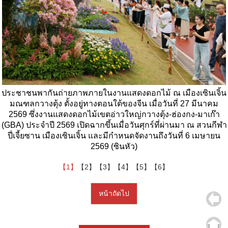
ประชาชนพากันถ่ายภาพภายในงานแสดงดอกไม้ ณ เมืองเซินเจิ้น
มณฑลกวางตุ้ง ตั้งอยู่ทางตอนใต้ของจีน เมื่อวันที่ 27 มีนาคม
2569 ซึ่งงานแสดงดอกไม้เขตอ่าวใหญ่กวางตุ้ง-ฮ่องกง-มาเก๊า
(GBA) ประจำปี 2569 เปิดฉากขึ้นเมื่อวันศุกร์ที่ผ่านมา ณ สวนกีฬา
ปี่เจี้ยซาน เมืองเซินเจิ้น และมีกำหนดจัดงานถึงวันที่ 6 เมษายน
2569 (ซินหัว)
【1】
【2】
【3】
【4】
【5】
【6】
หน้าถัดไป